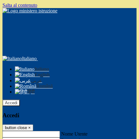
Salta al contenuto
Italiano
Italiano
English
عربى
Română
हिंदी
Accedi
Accedi
button close
×
Nome Utente