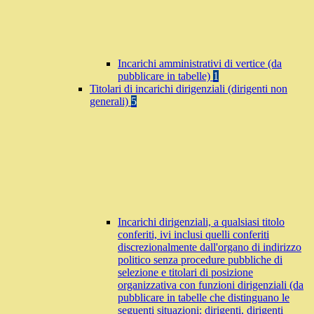
Incarichi amministrativi di vertice (da
pubblicare in tabelle)
1
Titolari di incarichi dirigenziali (dirigenti non
generali)
5
Incarichi dirigenziali, a qualsiasi titolo
conferiti, ivi inclusi quelli conferiti
discrezionalmente dall'organo di indirizzo
politico senza procedure pubbliche di
selezione e titolari di posizione
organizzativa con funzioni dirigenziali (da
pubblicare in tabelle che distinguano le
seguenti situazioni: dirigenti, dirigenti