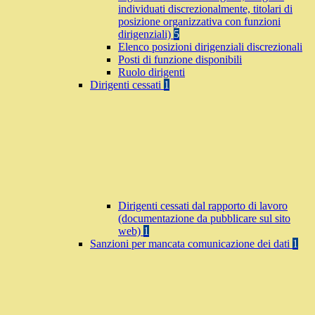
individuati discrezionalmente, titolari di
posizione organizzativa con funzioni
dirigenziali)
5
Elenco posizioni dirigenziali discrezionali
Posti di funzione disponibili
Ruolo dirigenti
Dirigenti cessati
1
Dirigenti cessati dal rapporto di lavoro
(documentazione da pubblicare sul sito
web)
1
Sanzioni per mancata comunicazione dei dati
1