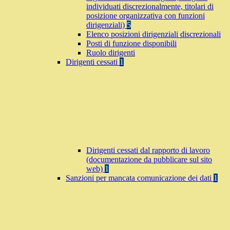
individuati discrezionalmente, titolari di
posizione organizzativa con funzioni
dirigenziali)
5
Elenco posizioni dirigenziali discrezionali
Posti di funzione disponibili
Ruolo dirigenti
Dirigenti cessati
1
Dirigenti cessati dal rapporto di lavoro
(documentazione da pubblicare sul sito
web)
1
Sanzioni per mancata comunicazione dei dati
1