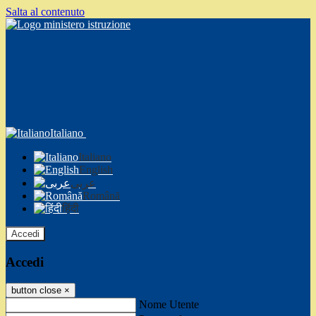
Salta al contenuto
Italiano
Italiano
English
عربى
Română
हिंदी
Accedi
Accedi
button close
×
Nome Utente