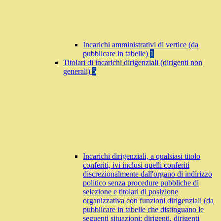
Incarichi amministrativi di vertice (da
pubblicare in tabelle)
1
Titolari di incarichi dirigenziali (dirigenti non
generali)
5
Incarichi dirigenziali, a qualsiasi titolo
conferiti, ivi inclusi quelli conferiti
discrezionalmente dall'organo di indirizzo
politico senza procedure pubbliche di
selezione e titolari di posizione
organizzativa con funzioni dirigenziali (da
pubblicare in tabelle che distinguano le
seguenti situazioni: dirigenti, dirigenti