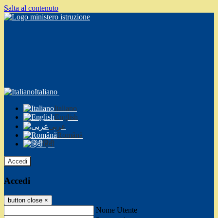
Salta al contenuto
Italiano
Italiano
English
عربى
Română
हिंदी
Accedi
Accedi
button close
×
Nome Utente