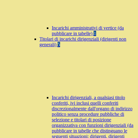
Incarichi amministrativi di vertice (da
pubblicare in tabelle)
1
Titolari di incarichi dirigenziali (dirigenti non
generali)
5
Incarichi dirigenziali, a qualsiasi titolo
conferiti, ivi inclusi quelli conferiti
discrezionalmente dall'organo di indirizzo
politico senza procedure pubbliche di
selezione e titolari di posizione
organizzativa con funzioni dirigenziali (da
pubblicare in tabelle che distinguano le
seguenti situazioni: dirigenti, dirigenti