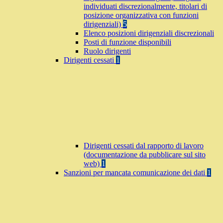
individuati discrezionalmente, titolari di
posizione organizzativa con funzioni
dirigenziali)
5
Elenco posizioni dirigenziali discrezionali
Posti di funzione disponibili
Ruolo dirigenti
Dirigenti cessati
1
Dirigenti cessati dal rapporto di lavoro
(documentazione da pubblicare sul sito
web)
1
Sanzioni per mancata comunicazione dei dati
1