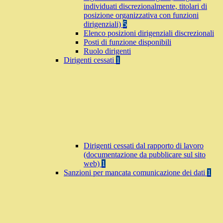
individuati discrezionalmente, titolari di
posizione organizzativa con funzioni
dirigenziali)
5
Elenco posizioni dirigenziali discrezionali
Posti di funzione disponibili
Ruolo dirigenti
Dirigenti cessati
1
Dirigenti cessati dal rapporto di lavoro
(documentazione da pubblicare sul sito
web)
1
Sanzioni per mancata comunicazione dei dati
1