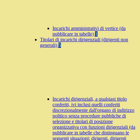
Incarichi amministrativi di vertice (da
pubblicare in tabelle)
1
Titolari di incarichi dirigenziali (dirigenti non
generali)
5
Incarichi dirigenziali, a qualsiasi titolo
conferiti, ivi inclusi quelli conferiti
discrezionalmente dall'organo di indirizzo
politico senza procedure pubbliche di
selezione e titolari di posizione
organizzativa con funzioni dirigenziali (da
pubblicare in tabelle che distinguano le
seguenti situazioni: dirigenti, dirigenti