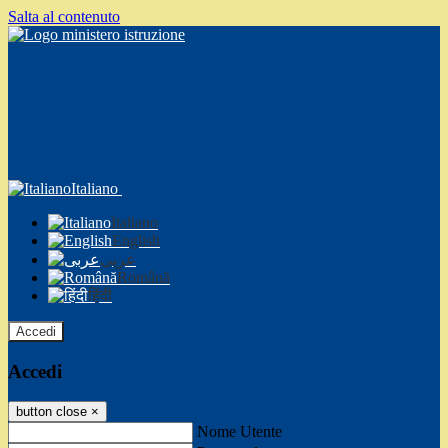
Salta al contenuto
Italiano
Italiano
English
عربى
Română
हिंदी
Accedi
Accedi
button close
×
Nome Utente